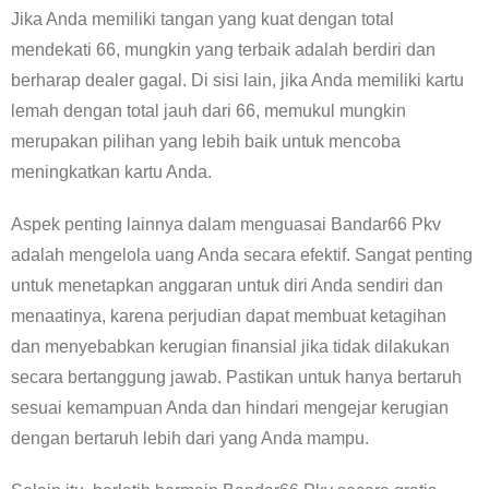
Jika Anda memiliki tangan yang kuat dengan total
mendekati 66, mungkin yang terbaik adalah berdiri dan
berharap dealer gagal. Di sisi lain, jika Anda memiliki kartu
lemah dengan total jauh dari 66, memukul mungkin
merupakan pilihan yang lebih baik untuk mencoba
meningkatkan kartu Anda.
Aspek penting lainnya dalam menguasai Bandar66 Pkv
adalah mengelola uang Anda secara efektif. Sangat penting
untuk menetapkan anggaran untuk diri Anda sendiri dan
menaatinya, karena perjudian dapat membuat ketagihan
dan menyebabkan kerugian finansial jika tidak dilakukan
secara bertanggung jawab. Pastikan untuk hanya bertaruh
sesuai kemampuan Anda dan hindari mengejar kerugian
dengan bertaruh lebih dari yang Anda mampu.