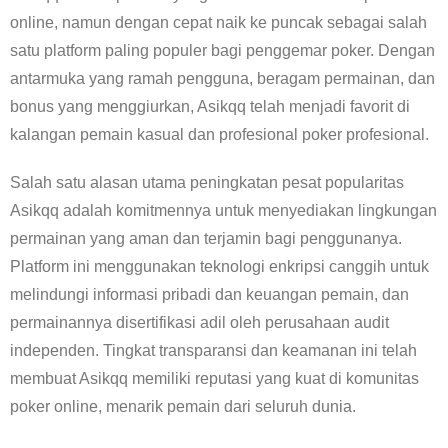
online, namun dengan cepat naik ke puncak sebagai salah
satu platform paling populer bagi penggemar poker. Dengan
antarmuka yang ramah pengguna, beragam permainan, dan
bonus yang menggiurkan, Asikqq telah menjadi favorit di
kalangan pemain kasual dan profesional poker profesional.
Salah satu alasan utama peningkatan pesat popularitas
Asikqq adalah komitmennya untuk menyediakan lingkungan
permainan yang aman dan terjamin bagi penggunanya.
Platform ini menggunakan teknologi enkripsi canggih untuk
melindungi informasi pribadi dan keuangan pemain, dan
permainannya disertifikasi adil oleh perusahaan audit
independen. Tingkat transparansi dan keamanan ini telah
membuat Asikqq memiliki reputasi yang kuat di komunitas
poker online, menarik pemain dari seluruh dunia.