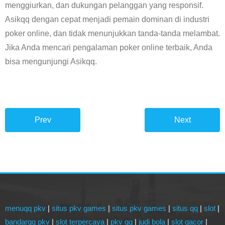
menggiurkan, dan dukungan pelanggan yang responsif.
Asikqq dengan cepat menjadi pemain dominan di industri
poker online, dan tidak menunjukkan tanda-tanda melambat.
Jika Anda mencari pengalaman poker online terbaik, Anda
bisa mengunjungi Asikqq.
Prev
Next
menuqq pkv
|
situs pkv games
|
situs pkv games
|
situs qq
|
slot
|
bandarqq pkv
|
slot terpercaya
|
pkv qq
|
judi bola
|
slot gacor
|