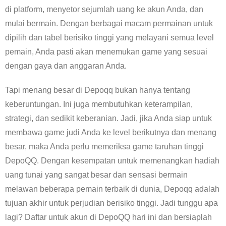
di platform, menyetor sejumlah uang ke akun Anda, dan
mulai bermain. Dengan berbagai macam permainan untuk
dipilih dan tabel berisiko tinggi yang melayani semua level
pemain, Anda pasti akan menemukan game yang sesuai
dengan gaya dan anggaran Anda.
Tapi menang besar di Depoqq bukan hanya tentang
keberuntungan. Ini juga membutuhkan keterampilan,
strategi, dan sedikit keberanian. Jadi, jika Anda siap untuk
membawa game judi Anda ke level berikutnya dan menang
besar, maka Anda perlu memeriksa game taruhan tinggi
DepoQQ. Dengan kesempatan untuk memenangkan hadiah
uang tunai yang sangat besar dan sensasi bermain
melawan beberapa pemain terbaik di dunia, Depoqq adalah
tujuan akhir untuk perjudian berisiko tinggi. Jadi tunggu apa
lagi? Daftar untuk akun di DepoQQ hari ini dan bersiaplah