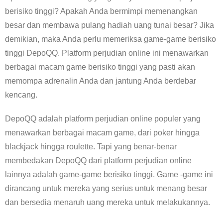
berisiko tinggi? Apakah Anda bermimpi memenangkan
besar dan membawa pulang hadiah uang tunai besar? Jika
demikian, maka Anda perlu memeriksa game-game berisiko
tinggi DepoQQ. Platform perjudian online ini menawarkan
berbagai macam game berisiko tinggi yang pasti akan
memompa adrenalin Anda dan jantung Anda berdebar
kencang.
DepoQQ adalah platform perjudian online populer yang
menawarkan berbagai macam game, dari poker hingga
blackjack hingga roulette. Tapi yang benar-benar
membedakan DepoQQ dari platform perjudian online
lainnya adalah game-game berisiko tinggi. Game -game ini
dirancang untuk mereka yang serius untuk menang besar
dan bersedia menaruh uang mereka untuk melakukannya.