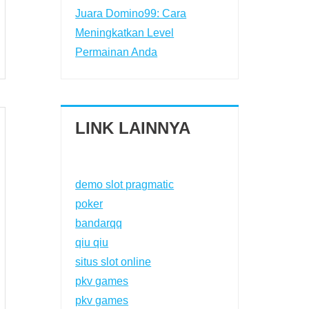
Juara Domino99: Cara
Meningkatkan Level
Permainan Anda
LINK LAINNYA
demo slot pragmatic
poker
bandarqq
qiu qiu
situs slot online
pkv games
pkv games