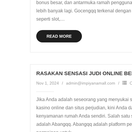
bonus besar, dan antarmuka ramah penggun
lebih banyak lagi. Gocengqq terkenal dengan
seperti slot,
…
READ MORE
RASAKAN SENSASI JUDI ONLINE 
Nov 1, 2024
admin@impiyanamall.com
C
Jika Anda adalah seseorang yang menyukai 
kasino online dan situs perjudian, kini Anda
kenyamanan rumah Anda sendiri. Salah satu
adalah Abangqq. Abangqq adalah platform p