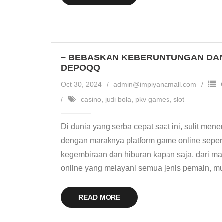
– BEBASKAN KEBERUNTUNGAN DAN
DEPOQQ
Oct 30, 2024
admin@impiyanamall.com
casino
,
judi bola
,
pkv games
,
slot
Di dunia yang serba cepat saat ini, sulit me
dengan maraknya platform game online sepe
kegembiraan dan hiburan kapan saja, dari 
online yang melayani semua jenis pemain, mu
READ MORE