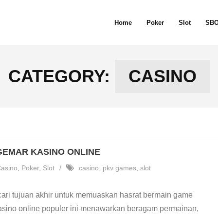
Home
Poker
Slot
SBO
CATEGORY:
CASINO
EMAR KASINO ONLINE
asino
,
Poker
,
Slot
casino
,
pkv games
,
slot
ari tujuan akhir untuk memuaskan hasrat bermain game
sino online populer ini menawarkan beragam permainan,