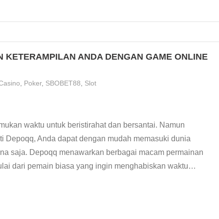
 KETERAMPILAN ANDA DENGAN GAME ONLINE
Casino
,
Poker
,
SBOBET88
,
Slot
nemukan waktu untuk beristirahat dan bersantai. Namun
rti Depoqq, Anda dapat dengan mudah memasuki dunia
mana saja. Depoqq menawarkan berbagai macam permainan
lai dari pemain biasa yang ingin menghabiskan waktu
…