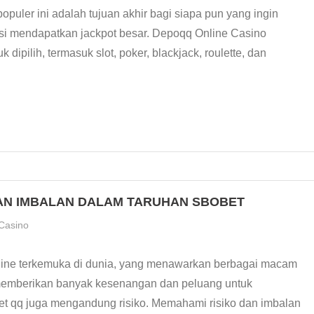
puler ini adalah tujuan akhir bagi siapa pun yang ingin
si mendapatkan jackpot besar. Depoqq Online Casino
pilih, termasuk slot, poker, blackjack, roulette, dan
DAN IMBALAN DALAM TARUHAN SBOBET
Casino
online terkemuka di dunia, yang menawarkan berbagai macam
memberikan banyak kesenangan dan peluang untuk
t qq juga mengandung risiko. Memahami risiko dan imbalan