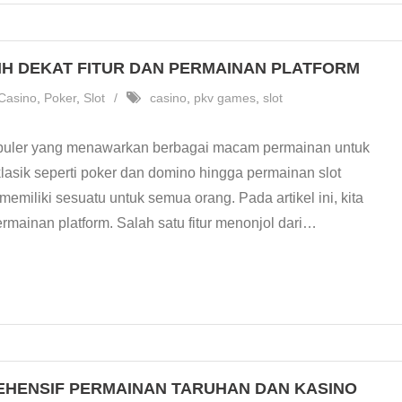
BIH DEKAT FITUR DAN PERMAINAN PLATFORM
Casino
,
Poker
,
Slot
casino
,
pkv games
,
slot
populer yang menawarkan berbagai macam permainan untuk
klasik seperti poker dan domino hingga permainan slot
memiliki sesuatu untuk semua orang. Pada artikel ini, kita
rmainan platform. Salah satu fitur menonjol dari
…
HENSIF PERMAINAN TARUHAN DAN KASINO