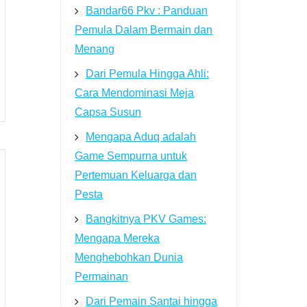
Bandar66 Pkv : Panduan
Pemula Dalam Bermain dan
Menang
Dari Pemula Hingga Ahli:
Cara Mendominasi Meja
Capsa Susun
Mengapa Aduq adalah
Game Sempurna untuk
Pertemuan Keluarga dan
Pesta
Bangkitnya PKV Games:
Mengapa Mereka
Menghebohkan Dunia
Permainan
Dari Pemain Santai hingga