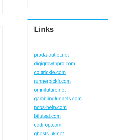
Links
prada-outlet.net
digigrowthpro.com
colttrickle.com
runnerpickfr.com
omnifuture.net
gamblingfunnels.com
pcos-help.com
btfutsal.com
codirop.com
ghosts-uk.net