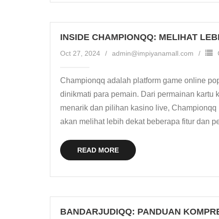
INSIDE CHAMPIONQQ: MELIHAT LE
Oct 27, 2024
admin@impiyanamall.com
Championqq ​​adalah platform game online 
dinikmati para pemain. Dari permainan kartu 
menarik dan pilihan kasino live, Championqq ​​
akan melihat lebih dekat beberapa fitur dan pe
READ MORE
BANDARJUDIQQ: PANDUAN KOMPRE