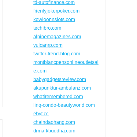
td-autofinance.com
frienlyjokerpoker.com
kowloonnslots.com
techibro.com
alpinemagazines.com
vulcanrp.com
twitter-trend-blog.com
montblancpensonlineoutletsal
e.com
babygadgetsreview.com
akupunktur-ambulanz.com
whatiremembered.com
linq-condo-beautyworld.com
ebyt.cc
chaindaohang.com
drmarkbuddha.com