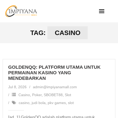
Skip
to
content
TAG:
CASINO
GOLDENQQ: PLATFORM UTAMA UNTUK
PERMAINAN KASINO YANG
MENDEBARKAN
Jul 8, 2026
admin@impiyanamall.com
Casino
,
Poker
,
SBOBET88
,
Slot
casino
,
judi bola
,
pkv games
,
slot
[ad_1] GoldenQQ adalah platform utama untuk