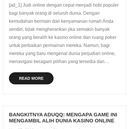
[ad_1] Judi online dengan cepat menjadi hobi populer
bagi banyak orang di seluruh dunia. Dengan
kemudahan bermain dari kenyamanan rumah Anda
sendiri, tidak mengherankan jika semakin banyak
orang yang beralih ke kasino online dan ruang poker
untuk perbaikan permainan mereka. Namun, bagi
mereka yang baru mengenal dunia perjudian online,
menavigasi beragam pilihan yang tersedia dan
…
READ MORE
BANGKITNYA ADUQQ: MENGAPA GAME INI
MENGAMBIL ALIH DUNIA KASINO ONLINE