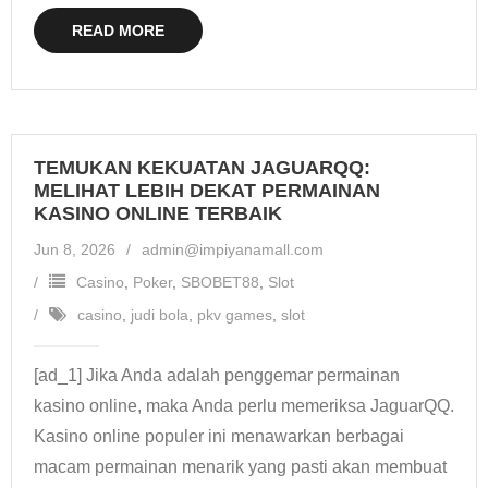
READ MORE
TEMUKAN KEKUATAN JAGUARQQ:
MELIHAT LEBIH DEKAT PERMAINAN
KASINO ONLINE TERBAIK
Jun 8, 2026
admin@impiyanamall.com
Casino
,
Poker
,
SBOBET88
,
Slot
casino
,
judi bola
,
pkv games
,
slot
[ad_1] Jika Anda adalah penggemar permainan
kasino online, maka Anda perlu memeriksa JaguarQQ.
Kasino online populer ini menawarkan berbagai
macam permainan menarik yang pasti akan membuat