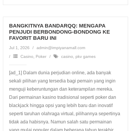
BANGKITNYA BANDARQQ: MENGAPA
PENJUDI BERBONDONG-BONDONG KE
FAVORIT BARU INI
Jul 1, 2026
admin@impiyanamall.com
Casino
,
Poker
casino
,
pkv games
[ad_1] Dalam dunia perjudian online, ada banyak
sekali pilihan yang tersedia bagi pemain yang ingin
menguji keberuntungan dan keterampilan mereka.
Dari permainan kasino tradisional seperti poker dan
blackjack hingga opsi yang lebih baru dan inovatif
seperti taruhan olahraga virtual, pilihannya sepertinya
tidak ada habisnya. Namun salah satu permainan
yang mulai populer dalam beberapa tahun terakhir
…