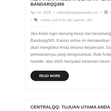
BANDARQQ365
Apr 12, 2026
admin@impiyanamall.com
casino
,
judi bola
,
pkv games
,
slot
Jika Anda ingin menang besar dan bersenan
Bandarqq365. Kasino online ini menawarkan 
akan menghibur Anda selama berjam-jam. Sala
permainannya yang mengesankan. Baik Anda p
roulette, atau lebih menyukai keseruan mesin
READ MORE
CENTRALQQ: TUJUAN UTAMA ANDA 