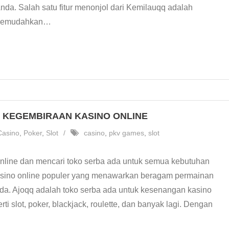
a. Salah satu fitur menonjol dari Kemilauqq adalah
 memudahkan
…
 KEGEMBIRAAN KASINO ONLINE
Casino
,
Poker
,
Slot
casino
,
pkv games
,
slot
line dan mencari toko serba ada untuk semua kebutuhan
kasino online populer yang menawarkan beragam permainan
a. Ajoqq adalah toko serba ada untuk kesenangan kasino
 slot, poker, blackjack, roulette, dan banyak lagi. Dengan