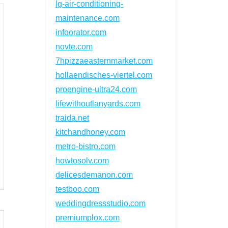
lg-air-conditioning-
maintenance.com
infoorator.com
novte.com
7hpizzaeasternmarket.com
hollaendisches-viertel.com
proengine-ultra24.com
lifewithoutlanyards.com
traida.net
kitchandhoney.com
metro-bistro.com
howtosolv.com
delicesdemanon.com
testboo.com
weddingdressstudio.com
premiumplox.com