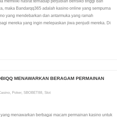
emiliki hasrat terhadap perjudian berisiko tinggi dan
ya, maka Bandarqq365 adalah kasino online yang sempurna
ino yang mendebarkan dan antarmuka yang ramah
bagi mereka yang ingin melepaskan jiwa penjudi mereka. Di
HOBIQQ MENAWARKAN BERAGAM PERMAINAN
Casino
,
Poker
,
SBOBET88
,
Slot
er yang menawarkan berbagai macam permainan kasino untuk