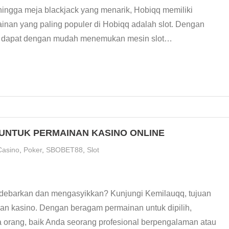
k hingga meja blackjack yang menarik, Hobiqq memiliki
inan yang paling populer di Hobiqq adalah slot. Dengan
in dapat dengan mudah menemukan mesin slot
…
UNTUK PERMAINAN KASINO ONLINE
Casino
,
Poker
,
SBOBET88
,
Slot
debarkan dan mengasyikkan? Kunjungi Kemilauqq, tujuan
an kasino. Dengan beragam permainan untuk dipilih,
orang, baik Anda seorang profesional berpengalaman atau