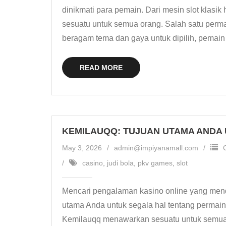
dinikmati para pemain. Dari mesin slot klasi
sesuatu untuk semua orang. Salah satu perma
beragam tema dan gaya untuk dipilih, pema
READ MORE
KEMILAUQQ: TUJUAN UTAMA ANDA 
May 3, 2026
admin@impiyanamall.com
casino
,
judi bola
,
pkv games
,
slot
Mencari pengalaman kasino online yang men
utama Anda untuk segala hal tentang permain
Kemilauqq menawarkan sesuatu untuk semua 