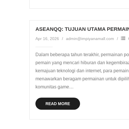
ASEANQQ: TUJUAN UTAMA PERMAI
Apr 16, 2026
admin@impiyanamall.com
Dalam beberapa tahun terakhir, permainan po
pemain yang mencari hiburan dan kegembira
kemajuan teknologi dan internet, para pemain
menawarkan beragam permainan untuk dipilih.
komunitas game
…
READ MORE