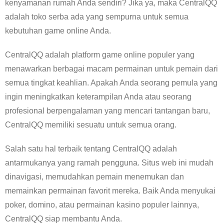
kenyamanan rumah Anda sendiri? Jika ya, maka CentralQQ
adalah toko serba ada yang sempurna untuk semua
kebutuhan game online Anda.
CentralQQ adalah platform game online populer yang
menawarkan berbagai macam permainan untuk pemain dari
semua tingkat keahlian. Apakah Anda seorang pemula yang
ingin meningkatkan keterampilan Anda atau seorang
profesional berpengalaman yang mencari tantangan baru,
CentralQQ memiliki sesuatu untuk semua orang.
Salah satu hal terbaik tentang CentralQQ adalah
antarmukanya yang ramah pengguna. Situs web ini mudah
dinavigasi, memudahkan pemain menemukan dan
memainkan permainan favorit mereka. Baik Anda menyukai
poker, domino, atau permainan kasino populer lainnya,
CentralQQ siap membantu Anda.