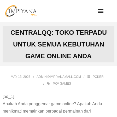
Skip
to
content
CENTRALQQ: TOKO TERPADU
UNTUK SEMUA KEBUTUHAN
GAME ONLINE ANDA
MAY 13, 2026
ADMIN@IMPIYANAMALL.COM
POKER
PKV GAMES
[ad_1]
Apakah Anda penggemar game online? Apakah Anda
menikmati memainkan berbagai permainan dari