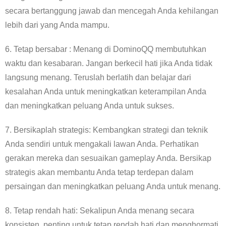
secara bertanggung jawab dan mencegah Anda kehilangan
lebih dari yang Anda mampu.
6. Tetap bersabar : Menang di DominoQQ membutuhkan
waktu dan kesabaran. Jangan berkecil hati jika Anda tidak
langsung menang. Teruslah berlatih dan belajar dari
kesalahan Anda untuk meningkatkan keterampilan Anda
dan meningkatkan peluang Anda untuk sukses.
7. Bersikaplah strategis: Kembangkan strategi dan teknik
Anda sendiri untuk mengakali lawan Anda. Perhatikan
gerakan mereka dan sesuaikan gameplay Anda. Bersikap
strategis akan membantu Anda tetap terdepan dalam
persaingan dan meningkatkan peluang Anda untuk menang.
8. Tetap rendah hati: Sekalipun Anda menang secara
konsisten, penting untuk tetap rendah hati dan menghormati