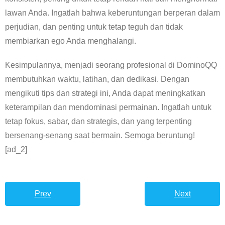
lawan Anda. Ingatlah bahwa keberuntungan berperan dalam
perjudian, dan penting untuk tetap teguh dan tidak
membiarkan ego Anda menghalangi.
Kesimpulannya, menjadi seorang profesional di DominoQQ
membutuhkan waktu, latihan, dan dedikasi. Dengan
mengikuti tips dan strategi ini, Anda dapat meningkatkan
keterampilan dan mendominasi permainan. Ingatlah untuk
tetap fokus, sabar, dan strategis, dan yang terpenting
bersenang-senang saat bermain. Semoga beruntung!
[ad_2]
Prev
Next