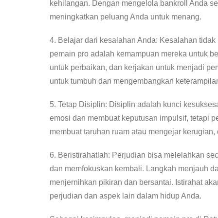
kehilangan. Dengan mengelola bankroll Anda se
meningkatkan peluang Anda untuk menang.
4. Belajar dari kesalahan Anda: Kesalahan tidak
pemain pro adalah kemampuan mereka untuk belaj
untuk perbaikan, dan kerjakan untuk menjadi pem
untuk tumbuh dan mengembangkan keterampila
5. Tetap Disiplin: Disiplin adalah kunci kesuks
emosi dan membuat keputusan impulsif, tetapi p
membuat taruhan ruam atau mengejar kerugian, d
6. Beristirahatlah: Perjudian bisa melelahkan sec
dan memfokuskan kembali. Langkah menjauh dari la
menjernihkan pikiran dan bersantai. Istirahat
perjudian dan aspek lain dalam hidup Anda.