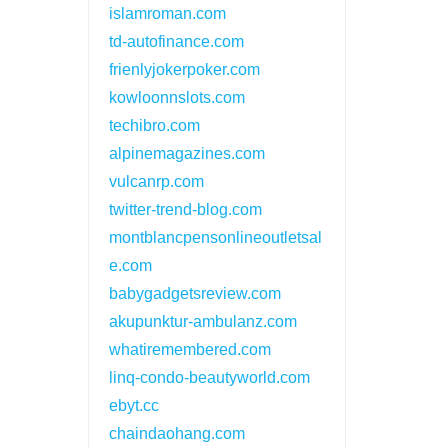
islamroman.com
td-autofinance.com
frienlyjokerpoker.com
kowloonnslots.com
techibro.com
alpinemagazines.com
vulcanrp.com
twitter-trend-blog.com
montblancpensonlineoutletsal
e.com
babygadgetsreview.com
akupunktur-ambulanz.com
whatiremembered.com
linq-condo-beautyworld.com
ebyt.cc
chaindaohang.com