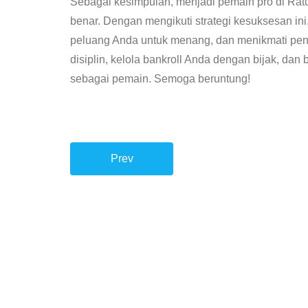
Sebagai kesimpulan, menjadi pemain pro di Ratu
benar. Dengan mengikuti strategi kesuksesan in
peluang Anda untuk menang, dan menikmati pen
disiplin, kelola bankroll Anda dengan bijak, da
sebagai pemain. Semoga beruntung!
Prev