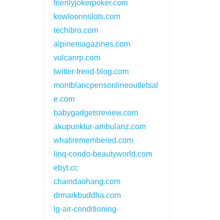
frienlyjokerpoker.com
kowloonnslots.com
techibro.com
alpinemagazines.com
vulcanrp.com
twitter-trend-blog.com
montblancpensonlineoutletsal
e.com
babygadgetsreview.com
akupunktur-ambulanz.com
whatiremembered.com
linq-condo-beautyworld.com
ebyt.cc
chaindaohang.com
drmarkbuddha.com
lg-air-conditioning-