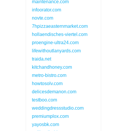
maintenance.com
infoorator.com
novte.com
7hpizzaeasternmarket.com
hollaendisches-viertel.com
proengine-ultra24.com
lifewithoutlanyards.com
traida.net
kitchandhoney.com
metro-bistro.com
howtosolv.com
delicesdemanon.com
testboo.com
weddingdressstudio.com
premiumplox.com
yayosbk.com