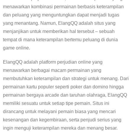
menawarkan kombinasi permainan berbasis keterampilan
dan peluang yang menguntungkan dapat menjadi tugas
yang menantang. Namun, ElangQQ adalah situs yang
menjanjikan untuk memberikan hal tersebut – sebuah
tempat di mana keterampilan bertemu peluang di dunia
game online.
ElangQQ adalah platform perjudian online yang
menawarkan berbagai macam permainan yang
membutuhkan keterampilan dan strategi untuk menang. Dari
permainan kartu populer seperti poker dan domino hingga
permainan bergaya arcade dan taruhan olahraga, ElangQQ
memiliki sesuatu untuk setiap tipe pemain. Situs ini
dirancang untuk melayani pemain biasa yang mencari
kesenangan dan kegembiraan, serta penjudi serius yang
ingin menguji keterampilan mereka dan menang besar.