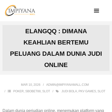
Skip
to
content
ELANGQQ : DIMANA
KEAHLIAN BERTEMU
PELUANG DALAM DUNIA JUDI
ONLINE
MAR 10, 2026
ADMIN@IMPIYANAMALL.COM
POKER
,
SBOBET88
,
SLOT
JUDI BOLA
,
PKV GAMES
,
SLOT
Dalam dunia perjudian online, menemukan platform yang