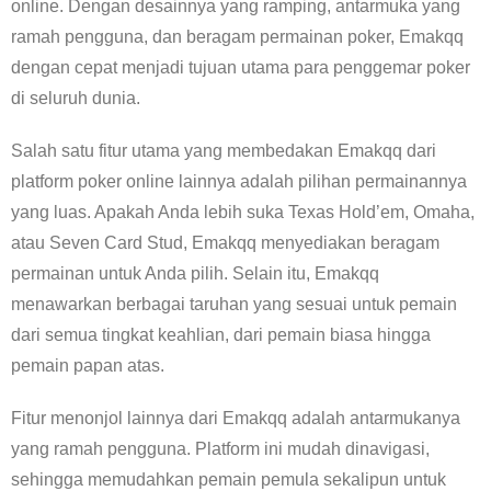
online. Dengan desainnya yang ramping, antarmuka yang
ramah pengguna, dan beragam permainan poker, Emakqq
dengan cepat menjadi tujuan utama para penggemar poker
di seluruh dunia.
Salah satu fitur utama yang membedakan Emakqq dari
platform poker online lainnya adalah pilihan permainannya
yang luas. Apakah Anda lebih suka Texas Hold’em, Omaha,
atau Seven Card Stud, Emakqq menyediakan beragam
permainan untuk Anda pilih. Selain itu, Emakqq
menawarkan berbagai taruhan yang sesuai untuk pemain
dari semua tingkat keahlian, dari pemain biasa hingga
pemain papan atas.
Fitur menonjol lainnya dari Emakqq adalah antarmukanya
yang ramah pengguna. Platform ini mudah dinavigasi,
sehingga memudahkan pemain pemula sekalipun untuk