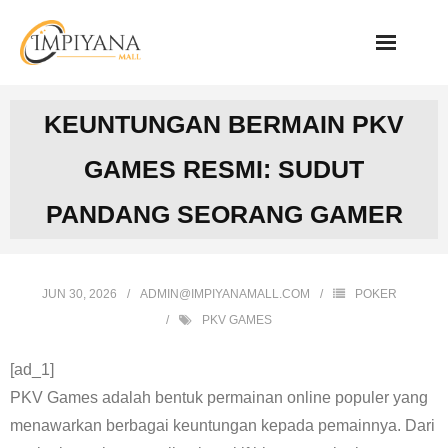
Skip
to
content
KEUNTUNGAN BERMAIN PKV
GAMES RESMI: SUDUT
PANDANG SEORANG GAMER
JUN 30, 2026
ADMIN@IMPIYANAMALL.COM
POKER
PKV GAMES
[ad_1]
PKV Games adalah bentuk permainan online populer yang
menawarkan berbagai keuntungan kepada pemainnya. Dari