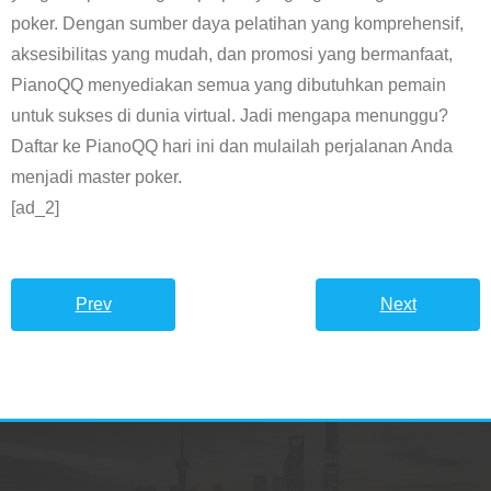
poker. Dengan sumber daya pelatihan yang komprehensif,
aksesibilitas yang mudah, dan promosi yang bermanfaat,
PianoQQ menyediakan semua yang dibutuhkan pemain
untuk sukses di dunia virtual. Jadi mengapa menunggu?
Daftar ke PianoQQ hari ini dan mulailah perjalanan Anda
menjadi master poker.
[ad_2]
Prev
Next