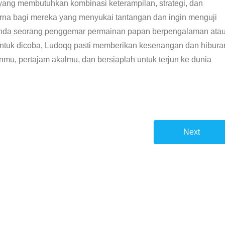
ang membutuhkan kombinasi keterampilan, strategi, dan
urna bagi mereka yang menyukai tantangan dan ingin menguji
 Anda seorang penggemar permainan papan berpengalaman ata
untuk dicoba, Ludoqq pasti memberikan kesenangan dan hibura
u, pertajam akalmu, dan bersiaplah untuk terjun ke dunia
Next