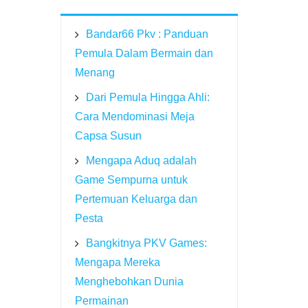
Bandar66 Pkv : Panduan
Pemula Dalam Bermain dan
Menang
Dari Pemula Hingga Ahli:
Cara Mendominasi Meja
Capsa Susun
Mengapa Aduq adalah
Game Sempurna untuk
Pertemuan Keluarga dan
Pesta
Bangkitnya PKV Games:
Mengapa Mereka
Menghebohkan Dunia
Permainan