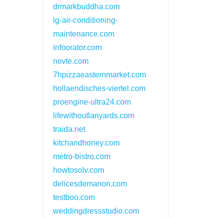
drmarkbuddha.com
lg-air-conditioning-
maintenance.com
infoorator.com
novte.com
7hpizzaeasternmarket.com
hollaendisches-viertel.com
proengine-ultra24.com
lifewithoutlanyards.com
traida.net
kitchandhoney.com
metro-bistro.com
howtosolv.com
delicesdemanon.com
testboo.com
weddingdressstudio.com