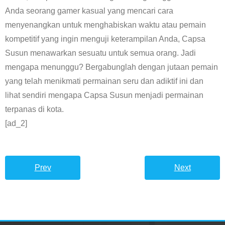
Anda seorang gamer kasual yang mencari cara
menyenangkan untuk menghabiskan waktu atau pemain
kompetitif yang ingin menguji keterampilan Anda, Capsa
Susun menawarkan sesuatu untuk semua orang. Jadi
mengapa menunggu? Bergabunglah dengan jutaan pemain
yang telah menikmati permainan seru dan adiktif ini dan
lihat sendiri mengapa Capsa Susun menjadi permainan
terpanas di kota.
[ad_2]
Prev
Next