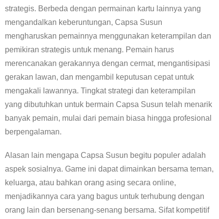
strategis. Berbeda dengan permainan kartu lainnya yang
mengandalkan keberuntungan, Capsa Susun
mengharuskan pemainnya menggunakan keterampilan dan
pemikiran strategis untuk menang. Pemain harus
merencanakan gerakannya dengan cermat, mengantisipasi
gerakan lawan, dan mengambil keputusan cepat untuk
mengakali lawannya. Tingkat strategi dan keterampilan
yang dibutuhkan untuk bermain Capsa Susun telah menarik
banyak pemain, mulai dari pemain biasa hingga profesional
berpengalaman.
Alasan lain mengapa Capsa Susun begitu populer adalah
aspek sosialnya. Game ini dapat dimainkan bersama teman,
keluarga, atau bahkan orang asing secara online,
menjadikannya cara yang bagus untuk terhubung dengan
orang lain dan bersenang-senang bersama. Sifat kompetitif