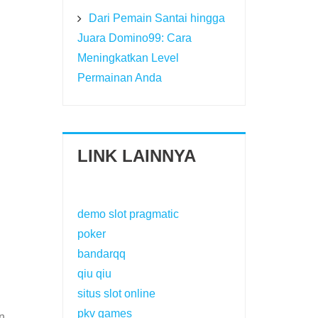
Dari Pemain Santai hingga
Juara Domino99: Cara
Meningkatkan Level
Permainan Anda
LINK LAINNYA
demo slot pragmatic
poker
bandarqq
qiu qiu
situs slot online
pkv games
n