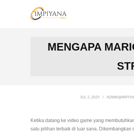
Skip
to
content
MENGAPA MARI
ST
JUL 2, 2025
ADMIN@IMPIY
Ketika datang ke video game yang membutuhkan s
satu pilihan terbaik di luar sana. Dikembangkan