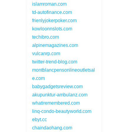
islamroman.com
td-autofinance.com
frienlyjokerpoker.com
kowloonnslots.com
techibro.com
alpinemagazines.com
vulcanrp.com
twitter-trend-blog.com
montblancpensonlineoutletsal
e.com
babygadgetsreview.com
akupunktur-ambulanz.com
whatiremembered.com
linq-condo-beautyworld.com
ebyt.cc
chaindaohang.com