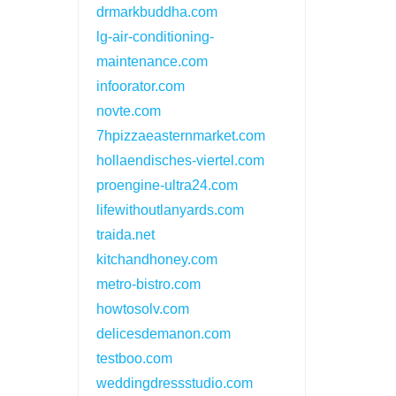
drmarkbuddha.com
lg-air-conditioning-
maintenance.com
infoorator.com
novte.com
7hpizzaeasternmarket.com
hollaendisches-viertel.com
proengine-ultra24.com
lifewithoutlanyards.com
traida.net
kitchandhoney.com
metro-bistro.com
howtosolv.com
delicesdemanon.com
testboo.com
weddingdressstudio.com