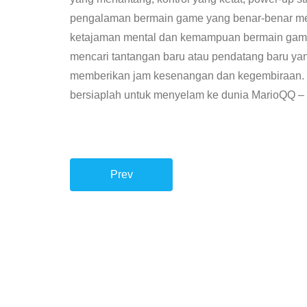
pengalaman bermain game yang benar-benar me
ketajaman mental dan kemampuan bermain gam
mencari tantangan baru atau pendatang baru yan
memberikan jam kesenangan dan kegembiraan. J
bersiaplah untuk menyelam ke dunia MarioQQ – di
Prev