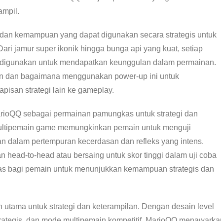
mpil.
 dan kemampuan yang dapat digunakan secara strategis untuk
i jamur super ikonik hingga bunga api yang kuat, setiap
 digunakan untuk mendapatkan keunggulan dalam permainan.
an dan bagaimana menggunakan power-up ini untuk
isan strategi lain ke gameplay.
arioQQ sebagai permainan pamungkas untuk strategi dan
 multipemain game memungkinkan pemain untuk menguji
 dalam pertempuran kecerdasan dan refleks yang intens.
n head-to-head atau bersaing untuk skor tinggi dalam uji coba
as bagi pemain untuk menunjukkan kemampuan strategis dan
utama untuk strategi dan keterampilan. Dengan desain level
trategis, dan mode multipemain kompetitif, MarioQQ menawarka