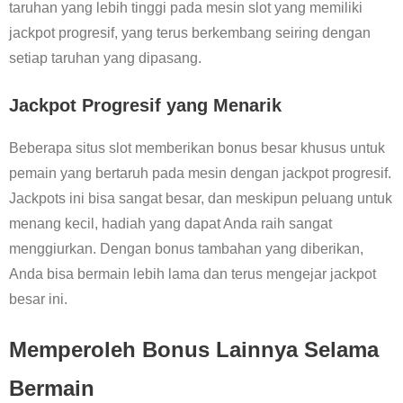
taruhan yang lebih tinggi pada mesin slot yang memiliki
jackpot progresif, yang terus berkembang seiring dengan
setiap taruhan yang dipasang.
Jackpot Progresif yang Menarik
Beberapa situs slot memberikan bonus besar khusus untuk
pemain yang bertaruh pada mesin dengan jackpot progresif.
Jackpots ini bisa sangat besar, dan meskipun peluang untuk
menang kecil, hadiah yang dapat Anda raih sangat
menggiurkan. Dengan bonus tambahan yang diberikan,
Anda bisa bermain lebih lama dan terus mengejar jackpot
besar ini.
Memperoleh Bonus Lainnya Selama
Bermain