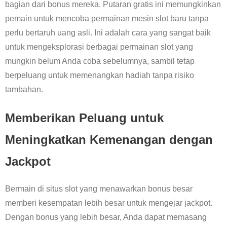
bagian dari bonus mereka. Putaran gratis ini memungkinkan
pemain untuk mencoba permainan mesin slot baru tanpa
perlu bertaruh uang asli. Ini adalah cara yang sangat baik
untuk mengeksplorasi berbagai permainan slot yang
mungkin belum Anda coba sebelumnya, sambil tetap
berpeluang untuk memenangkan hadiah tanpa risiko
tambahan.
Memberikan Peluang untuk
Meningkatkan Kemenangan dengan
Jackpot
Bermain di situs slot yang menawarkan bonus besar
memberi kesempatan lebih besar untuk mengejar jackpot.
Dengan bonus yang lebih besar, Anda dapat memasang