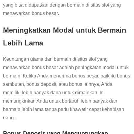
yang bisa didapatkan dengan bermain di situs slot yang
menawarkan bonus besar.
Meningkatkan Modal untuk Bermain
Lebih Lama
Keuntungan utama dari bermain di situs slot yang
menawarkan bonus besar adalah peningkatan modal untuk
bermain. Ketika Anda menerima bonus besar, baik itu bonus
sambutan, bonus deposit, atau bonus lainnya, Anda
memiliki lebih banyak dana untuk dimainkan. Ini
memungkinkan Anda untuk bertaruh lebih banyak dan
bermain lebih lama tanpa perlu khawatir cepat kehabisan
uang.
Bonus Deposit yang Menguntungkan