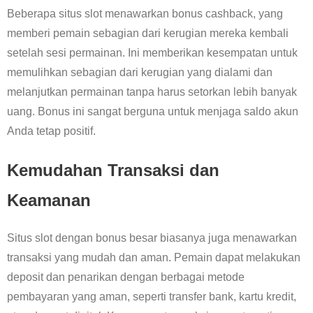
Beberapa situs slot menawarkan bonus cashback, yang
memberi pemain sebagian dari kerugian mereka kembali
setelah sesi permainan. Ini memberikan kesempatan untuk
memulihkan sebagian dari kerugian yang dialami dan
melanjutkan permainan tanpa harus setorkan lebih banyak
uang. Bonus ini sangat berguna untuk menjaga saldo akun
Anda tetap positif.
Kemudahan Transaksi dan
Keamanan
Situs slot dengan bonus besar biasanya juga menawarkan
transaksi yang mudah dan aman. Pemain dapat melakukan
deposit dan penarikan dengan berbagai metode
pembayaran yang aman, seperti transfer bank, kartu kredit,