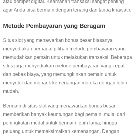
atau dompet digital. Keamanan transaksi sangat penting
agar Anda bisa bermain dengan tenang dan tanpa khawatir.
Metode Pembayaran yang Beragam
Situs slot yang menawarkan bonus besar biasanya
menyediakan berbagai pilihan metode pembayaran yang
memudahkan pemain untuk melakukan transaksi. Beberapa
situs juga menyediakan metode pembayaran yang cepat
dan bebas biaya, yang memungkinkan pemain untuk
menyetor dan menarik kemenangan mereka dengan lebih
mudah.
Bermain di situs slot yang menawarkan bonus besar
memberikan banyak keuntungan bagi pemain, mulai dari
peningkatan modal untuk bermain lebih lama, hingga
peluang untuk memaksimalkan kemenangan. Dengan