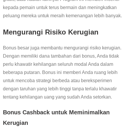
kepada pemain untuk terus bermain dan meningkatkan
peluang mereka untuk meraih kemenangan lebih banyak.
Mengurangi Risiko Kerugian
Bonus besar juga membantu mengurangi risiko kerugian.
Dengan memiliki dana tambahan dari bonus, Anda tidak
perlu khawatir kehilangan seluruh modal Anda dalam
beberapa putaran. Bonus ini memberi Anda ruang lebih
untuk mencoba strategi berbeda atau bereksperimen
dengan taruhan yang lebih tinggi tanpa terlalu khawatir
tentang kehilangan uang yang sudah Anda setorkan.
Bonus Cashback untuk Meminimalkan
Kerugian