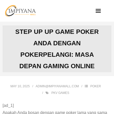
Skip
to
content
STEP UP UP GAME POKER
ANDA DENGAN
POKERPELANGI: MASA
DEPAN GAMING ONLINE
MAY 10, 2025
ADMIN@IMPIYANAMALL.COM
POKER
PKV GAMES
[ad_1]
Apakah Anda bosan dengan game poker lama yang sama