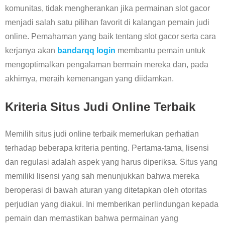
komunitas, tidak mengherankan jika permainan slot gacor
menjadi salah satu pilihan favorit di kalangan pemain judi
online. Pemahaman yang baik tentang slot gacor serta cara
kerjanya akan
bandarqq login
membantu pemain untuk
mengoptimalkan pengalaman bermain mereka dan, pada
akhirnya, meraih kemenangan yang diidamkan.
Kriteria Situs Judi Online Terbaik
Memilih situs judi online terbaik memerlukan perhatian
terhadap beberapa kriteria penting. Pertama-tama, lisensi
dan regulasi adalah aspek yang harus diperiksa. Situs yang
memiliki lisensi yang sah menunjukkan bahwa mereka
beroperasi di bawah aturan yang ditetapkan oleh otoritas
perjudian yang diakui. Ini memberikan perlindungan kepada
pemain dan memastikan bahwa permainan yang