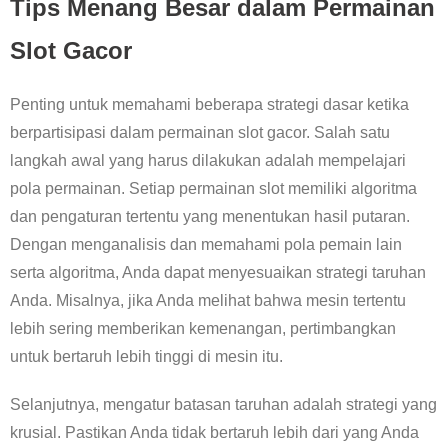
Tips Menang Besar dalam Permainan
Slot Gacor
Penting untuk memahami beberapa strategi dasar ketika
berpartisipasi dalam permainan slot gacor. Salah satu
langkah awal yang harus dilakukan adalah mempelajari
pola permainan. Setiap permainan slot memiliki algoritma
dan pengaturan tertentu yang menentukan hasil putaran.
Dengan menganalisis dan memahami pola pemain lain
serta algoritma, Anda dapat menyesuaikan strategi taruhan
Anda. Misalnya, jika Anda melihat bahwa mesin tertentu
lebih sering memberikan kemenangan, pertimbangkan
untuk bertaruh lebih tinggi di mesin itu.
Selanjutnya, mengatur batasan taruhan adalah strategi yang
krusial. Pastikan Anda tidak bertaruh lebih dari yang Anda