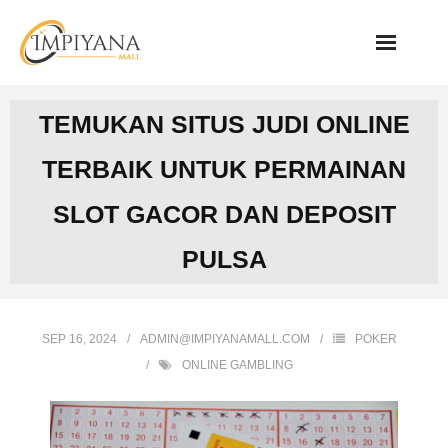
Skip
to
content
TEMUKAN SITUS JUDI ONLINE
TERBAIK UNTUK PERMAINAN
SLOT GACOR DAN DEPOSIT
PULSA
SEP 16, 2024
ADMIN@IMPIYANAMALL.COM
POKER
ONLINE GAMBLING