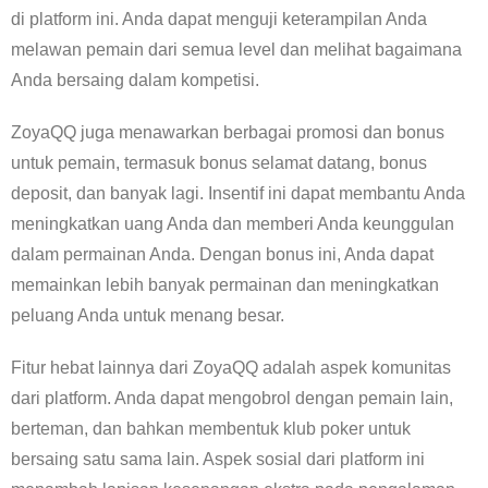
di platform ini. Anda dapat menguji keterampilan Anda
melawan pemain dari semua level dan melihat bagaimana
Anda bersaing dalam kompetisi.
ZoyaQQ juga menawarkan berbagai promosi dan bonus
untuk pemain, termasuk bonus selamat datang, bonus
deposit, dan banyak lagi. Insentif ini dapat membantu Anda
meningkatkan uang Anda dan memberi Anda keunggulan
dalam permainan Anda. Dengan bonus ini, Anda dapat
memainkan lebih banyak permainan dan meningkatkan
peluang Anda untuk menang besar.
Fitur hebat lainnya dari ZoyaQQ adalah aspek komunitas
dari platform. Anda dapat mengobrol dengan pemain lain,
berteman, dan bahkan membentuk klub poker untuk
bersaing satu sama lain. Aspek sosial dari platform ini