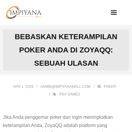
Skip
to
content
BEBASKAN KETERAMPILAN
POKER ANDA DI ZOYAQQ:
SEBUAH ULASAN
APR 1, 2026
ADMIN@IMPIYANAMALL.COM
POKER
PKV GAMES
Jika Anda penggemar poker dan ingin meningkatkan
keterampilan Anda, ZoyaQQ adalah platform yang