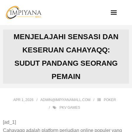
Skip
to
content
MENJELAJAHI SENSASI DAN
KESERUAN CAHAYAQQ:
SUDUT PANDANG SEORANG
PEMAIN
APR 1, 2026
ADMIN@IMPIYANAMALL.COM
POKER
PKV GAMES
[ad_1]
Cahayaqq adalah platform perjudian online populer yang