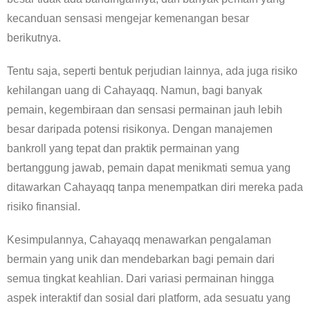
kecanduan sensasi mengejar kemenangan besar
berikutnya.
Tentu saja, seperti bentuk perjudian lainnya, ada juga risiko
kehilangan uang di Cahayaqq. Namun, bagi banyak
pemain, kegembiraan dan sensasi permainan jauh lebih
besar daripada potensi risikonya. Dengan manajemen
bankroll yang tepat dan praktik permainan yang
bertanggung jawab, pemain dapat menikmati semua yang
ditawarkan Cahayaqq tanpa menempatkan diri mereka pada
risiko finansial.
Kesimpulannya, Cahayaqq menawarkan pengalaman
bermain yang unik dan mendebarkan bagi pemain dari
semua tingkat keahlian. Dari variasi permainan hingga
aspek interaktif dan sosial dari platform, ada sesuatu yang