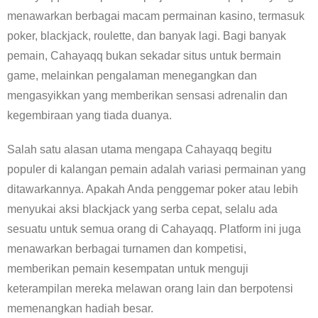
menawarkan berbagai macam permainan kasino, termasuk
poker, blackjack, roulette, dan banyak lagi. Bagi banyak
pemain, Cahayaqq bukan sekadar situs untuk bermain
game, melainkan pengalaman menegangkan dan
mengasyikkan yang memberikan sensasi adrenalin dan
kegembiraan yang tiada duanya.
Salah satu alasan utama mengapa Cahayaqq begitu
populer di kalangan pemain adalah variasi permainan yang
ditawarkannya. Apakah Anda penggemar poker atau lebih
menyukai aksi blackjack yang serba cepat, selalu ada
sesuatu untuk semua orang di Cahayaqq. Platform ini juga
menawarkan berbagai turnamen dan kompetisi,
memberikan pemain kesempatan untuk menguji
keterampilan mereka melawan orang lain dan berpotensi
memenangkan hadiah besar.