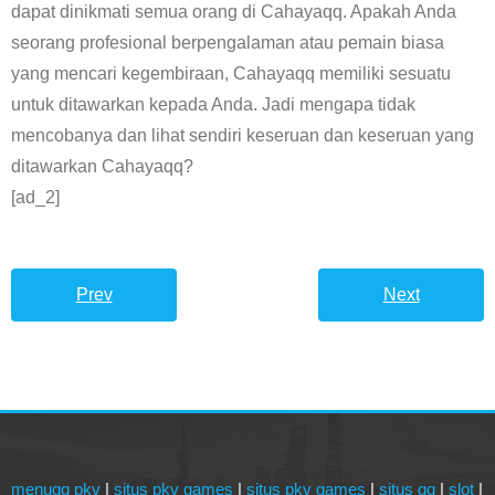
dapat dinikmati semua orang di Cahayaqq. Apakah Anda
seorang profesional berpengalaman atau pemain biasa
yang mencari kegembiraan, Cahayaqq memiliki sesuatu
untuk ditawarkan kepada Anda. Jadi mengapa tidak
mencobanya dan lihat sendiri keseruan dan keseruan yang
ditawarkan Cahayaqq?
[ad_2]
Prev
Next
menuqq pkv
|
situs pkv games
|
situs pkv games
|
situs qq
|
slot
|