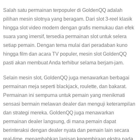
Salah satu permainan terpopuler di GoldenQQ adalah
pilihan mesin slotnya yang beragam. Dari slot 3-reel klasik
hingga slot video modern dengan grafis memukau dan efek
suara yang imersif, tersedia permainan slot untuk selera
setiap pemain. Dengan tema mulai dari peradaban kuno
hingga film dan acara TV populer, mesin slot GoldenQQ
pasti akan membuat Anda terhibur selama berjam-jam.
Selain mesin slot, GoldenQQ juga menawarkan berbagai
permainan meja seperti blackjack, roulette, dan bakarat.
Permainan ini sempurna untuk pemain yang menikmati
sensasi bermain melawan dealer dan menguji keterampilan
dan strategi mereka. GoldenQQ juga menawarkan
permainan dealer langsung, di mana pemain dapat
berinteraksi dengan dealer nyata dan pemain lain secara
real-time, menambahkan lapisan kegembiraan ekstra pada