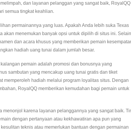
melimpah, dan layanan pelanggan yang sangat baik, RoyalQQ
ri semua tingkat keahlian.
pilihan permainannya yang luas. Apakah Anda lebih suka Texas
a akan menemukan banyak opsi untuk dipilih di situs ini. Selai
urnamen dan acara khusus yang memberikan pemain kesempata
ngkan hadiah uang tunai dalam jumlah besar.
i kalangan pemain adalah promosi dan bonusnya yang
us sambutan yang mencakup uang tunai gratis dan tiket
t memperoleh hadiah melalui program loyalitas situs. Dengan
ambahan, RoyalQQ memberikan kemudahan bagi pemain untuk
a menonjol karena layanan pelanggannya yang sangat baik. T
emain dengan pertanyaan atau kekhawatiran apa pun yang
 kesulitan teknis atau memerlukan bantuan dengan permainan