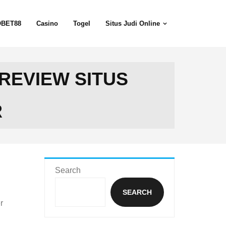
BET88
Casino
Togel
Situs Judi Online
REVIEW SITUS
R
Search
SEARCH
r