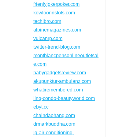
frienlyjokerpoker.com
kowloonnslots.com
techibro.com
alpinemagazines.com
vulcanrp.com
twitter-trend-blog.com
montblancpensonlineoutletsal
e.com
babygadgetsreview.com
akupunktur-ambulanz.com
whatiremembered.com
linq-condo-beautyworld.com
ebyt.cc
chaindaohang.com
drmarkbuddha.com
lg-air-conditioning-