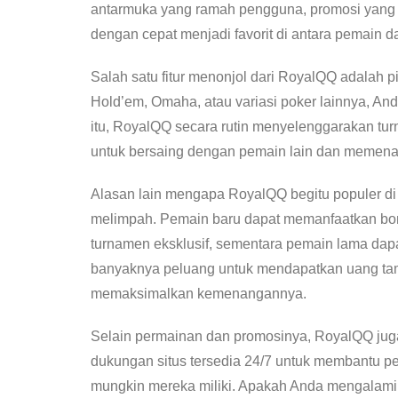
antarmuka yang ramah pengguna, promosi yang 
dengan cepat menjadi favorit di antara pemain da
Salah satu fitur menonjol dari RoyalQQ adalah 
Hold’em, Omaha, atau variasi poker lainnya, And
itu, RoyalQQ secara rutin menyelenggarakan t
untuk bersaing dengan pemain lain dan memena
Alasan lain mengapa RoyalQQ begitu populer d
melimpah. Pemain baru dapat memanfaatkan bon
turnamen eksklusif, sementara pemain lama dapa
banyaknya peluang untuk mendapatkan uang t
memaksimalkan kemenangannya.
Selain permainan dan promosinya, RoyalQQ jug
dukungan situs tersedia 24/7 untuk membantu p
mungkin mereka miliki. Apakah Anda mengalami