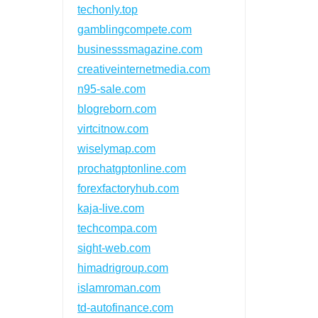
techonly.top
gamblingcompete.com
businesssmagazine.com
creativeinternetmedia.com
n95-sale.com
blogreborn.com
virtcitnow.com
wiselymap.com
prochatgptonline.com
forexfactoryhub.com
kaja-live.com
techcompa.com
sight-web.com
himadrigroup.com
islamroman.com
td-autofinance.com