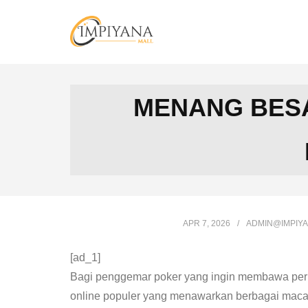
Skip
to
content
MENANG BESA
APR 7, 2026
ADMIN@IMPIY
[ad_1]
Bagi penggemar poker yang ingin membawa perm
online populer yang menawarkan berbagai mac