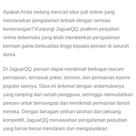
Apakah Anda sedang mencari situs judi online yang
menawarkan pengalaman terbaik dengan sensasi
kemenangan? Kunjungi JaguarQQ, platform perjudian
online terkemuka yang telah memberikan pengalaman
bermain game berkualitas tinggi kepada pemain di seluruh
dunia.
Di JaguarQQ, pemain dapat menikmati berbagai macam
permainan, termasuk poker, domino, dan permainan kasino
populer lainnya. Situs ini terkenal dengan antarmukanya
yang ramping dan ramah pengguna, sehingga memudahkan
pemain untuk bernavigasi dan menikmati permainan favorit
mereka. Dengan beragam pilihan taruhan dan peluang
kompetitif, JaguarQQ menawarkan pengalaman perjudian
yang benar-benar mendalam dan mengasyikkan.