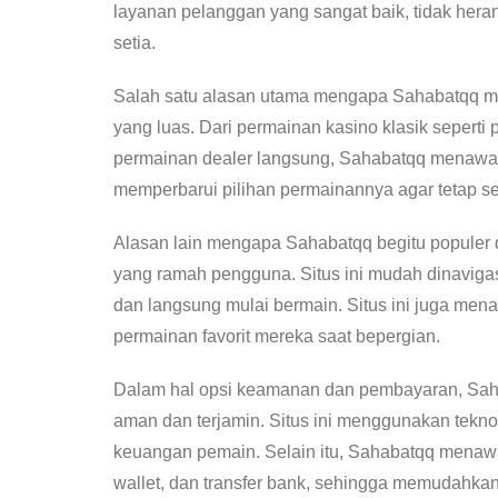
layanan pelanggan yang sangat baik, tidak he
setia.
Salah satu alasan utama mengapa Sahabatqq men
yang luas. Dari permainan kasino klasik seperti 
permainan dealer langsung, Sahabatqq menawarka
memperbarui pilihan permainannya agar tetap s
Alasan lain mengapa Sahabatqq begitu populer 
yang ramah pengguna. Situs ini mudah dinavig
dan langsung mulai bermain. Situs ini juga me
permainan favorit mereka saat bepergian.
Dalam hal opsi keamanan dan pembayaran, Sah
aman dan terjamin. Situs ini menggunakan teknol
keuangan pemain. Selain itu, Sahabatqq menawar
wallet, dan transfer bank, sehingga memudahka