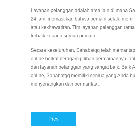
Layanan pelanggan adalah area lain di mana Sa
24 jam, memastikan bahwa pemain selalu memili
atau kekhawatiran. Tim layanan pelanggan rama
terbaik kepada semua pemain.
Secara keseluruhan, Sahabatqq telah memantapk
online berkat beragam pilihan permainannya, 
dan layanan pelanggan yang sangat baik. Baik
online, Sahabatqq memiliki semua yang Anda 
menyenangkan dan bermanfaat.
Prev