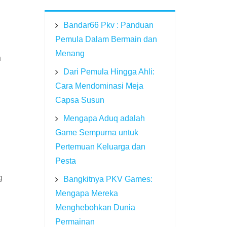
Bandar66 Pkv : Panduan
Pemula Dalam Bermain dan
Menang
n
Dari Pemula Hingga Ahli:
Cara Mendominasi Meja
Capsa Susun
Mengapa Aduq adalah
Game Sempurna untuk
Pertemuan Keluarga dan
Pesta
g
Bangkitnya PKV Games:
Mengapa Mereka
Menghebohkan Dunia
Permainan