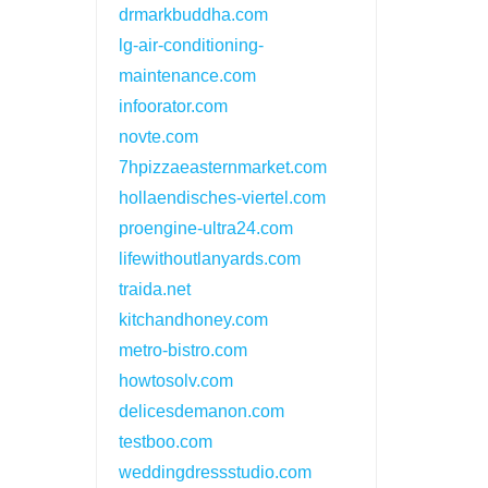
drmarkbuddha.com
lg-air-conditioning-
maintenance.com
infoorator.com
novte.com
7hpizzaeasternmarket.com
hollaendisches-viertel.com
proengine-ultra24.com
lifewithoutlanyards.com
traida.net
kitchandhoney.com
metro-bistro.com
howtosolv.com
delicesdemanon.com
testboo.com
weddingdressstudio.com