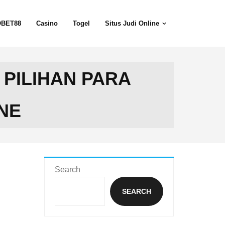
BET88
Casino
Togel
Situs Judi Online
PILIHAN PARA
NE
Search
SEARCH