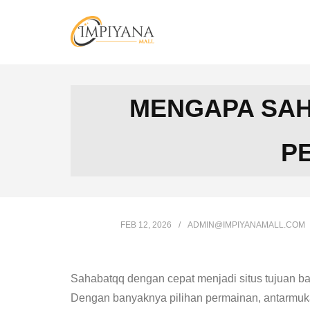
Skip
to
content
MENGAPA SAH
P
FEB 12, 2026
ADMIN@IMPIYANAMALL.COM
Sahabatqq dengan cepat menjadi situs tujuan ba
Dengan banyaknya pilihan permainan, antarmu