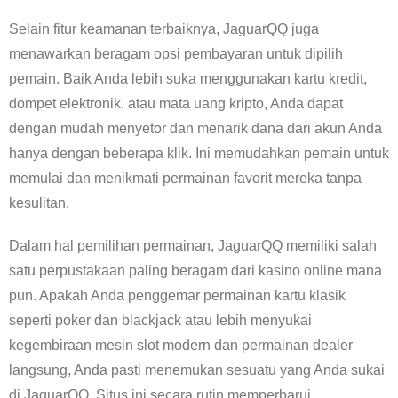
Selain fitur keamanan terbaiknya, JaguarQQ juga
menawarkan beragam opsi pembayaran untuk dipilih
pemain. Baik Anda lebih suka menggunakan kartu kredit,
dompet elektronik, atau mata uang kripto, Anda dapat
dengan mudah menyetor dan menarik dana dari akun Anda
hanya dengan beberapa klik. Ini memudahkan pemain untuk
memulai dan menikmati permainan favorit mereka tanpa
kesulitan.
Dalam hal pemilihan permainan, JaguarQQ memiliki salah
satu perpustakaan paling beragam dari kasino online mana
pun. Apakah Anda penggemar permainan kartu klasik
seperti poker dan blackjack atau lebih menyukai
kegembiraan mesin slot modern dan permainan dealer
langsung, Anda pasti menemukan sesuatu yang Anda sukai
di JaguarQQ. Situs ini secara rutin memperbarui