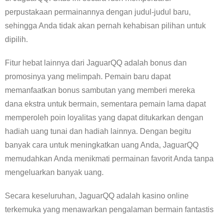
perpustakaan permainannya dengan judul-judul baru,
sehingga Anda tidak akan pernah kehabisan pilihan untuk
dipilih.
Fitur hebat lainnya dari JaguarQQ adalah bonus dan
promosinya yang melimpah. Pemain baru dapat
memanfaatkan bonus sambutan yang memberi mereka
dana ekstra untuk bermain, sementara pemain lama dapat
memperoleh poin loyalitas yang dapat ditukarkan dengan
hadiah uang tunai dan hadiah lainnya. Dengan begitu
banyak cara untuk meningkatkan uang Anda, JaguarQQ
memudahkan Anda menikmati permainan favorit Anda tanpa
mengeluarkan banyak uang.
Secara keseluruhan, JaguarQQ adalah kasino online
terkemuka yang menawarkan pengalaman bermain fantastis