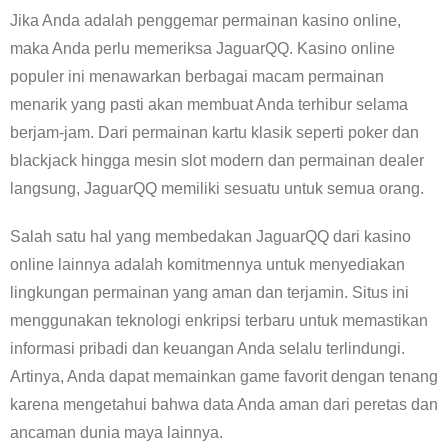
Jika Anda adalah penggemar permainan kasino online,
maka Anda perlu memeriksa JaguarQQ. Kasino online
populer ini menawarkan berbagai macam permainan
menarik yang pasti akan membuat Anda terhibur selama
berjam-jam. Dari permainan kartu klasik seperti poker dan
blackjack hingga mesin slot modern dan permainan dealer
langsung, JaguarQQ memiliki sesuatu untuk semua orang.
Salah satu hal yang membedakan JaguarQQ dari kasino
online lainnya adalah komitmennya untuk menyediakan
lingkungan permainan yang aman dan terjamin. Situs ini
menggunakan teknologi enkripsi terbaru untuk memastikan
informasi pribadi dan keuangan Anda selalu terlindungi.
Artinya, Anda dapat memainkan game favorit dengan tenang
karena mengetahui bahwa data Anda aman dari peretas dan
ancaman dunia maya lainnya.